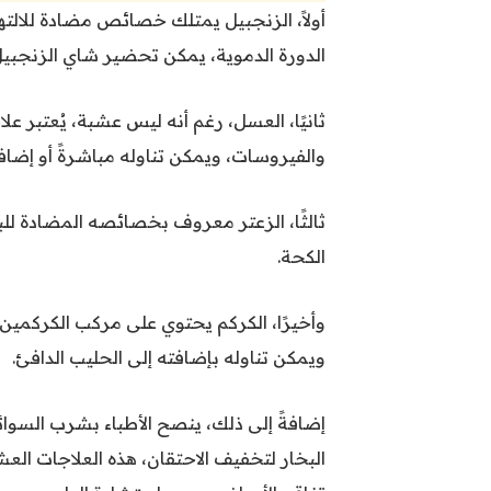
أولاً، الزنجبيل يمتلك خصائص مضادة للالت
الدورة الدموية، يمكن تحضير شاي الزنجبيل
ثانيًا، العسل، رغم أنه ليس عشبة، يُعتبر عل
والفيروسات، ويمكن تناوله مباشرةً أو إضاف
ثالثًا، الزعتر معروف بخصائصه المضادة لل
الكحة.
وأخيرًا، الكركم يحتوي على مركب الكركمين ا
ويمكن تناوله بإضافته إلى الحليب الدافئ.
إضافةً إلى ذلك، ينصح الأطباء بشرب السوا
البخار لتخفيف الاحتقان، هذه العلاجات ا