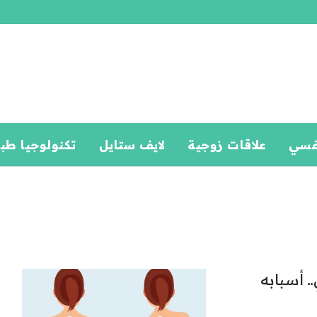
فسي
علاقات زوجية
لايف ستايل
تكنولوجيا طب
 أسبابه