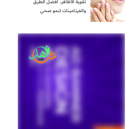
تقوية الأظافر.. أفضل الطرق
والفيتامينات لنمو صحي