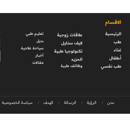
الاقسام
ا
الرئيسية
ا
تعليم طبي
علاقات زوجية
بديل
طب
لايف ستايل
سياحة علاجية
غذاء
تكنولوجيا طبية
أخبار
أطفال
المزيد
مقالات
طب نفسي
وظائف طبية
نحن
الرؤية
الرسالة
الهدف
سياسة الخصوصية