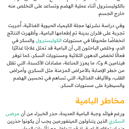
بالكوليسترول أثناء عملية الهضم وتساعد على التخلص منه
خارج الجسم.
وفي دراسة نشرتها مجلة الكيمياء الحيوية الغذائية، أُجريت
تجربة على فئران بدينة تم إطعامها البامية، وأظهرت النتائج
انخفاضًا ملحوظًا في مستويات
الكوليسترول
والسكر في
الدم، وخلص الباحثون إلى أن البامية قد تمثل علاجًا غذائيًا
فعالًا لخفض الدهون الثلاثية ومستويات السكر، كما توفر
فيتامين A وC، ما يعزز المناعة، مضادات الأكسدة، التي تقلل
من خطر الإصابة بالأمراض المزمنة مثل السكري وأمراض
القلب، والألياف الغذائية، التي تساهم في تحسين الهضم
والسيطرة على مستويات السكر.
مخاطر البامية
ورغم فوائد وجبة البامية العديدة، حذر الخبراء من أن
مرضى
السكري
الذين يتناولون الميتفورمين يجب أن يكونوا حذرين
عند استهلاك البامية، إذ قد تتداخل مع تأثيرات الدواء،