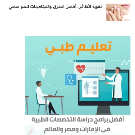
تقوية الأظافر.. أفضل الطرق والفيتامينات لنمو صحي