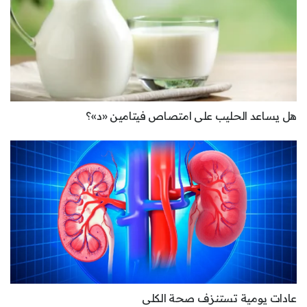
هل يساعد الحليب على امتصاص فيتامين «د»؟
عادات يومية تستنزف صحة الكلى