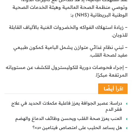
وتوصي منظمة الصحة العالمية وهيئة الخدمات الصحية
الوطنية البريطانية (NHS) بـ:
– زيادة استهلاك الفواكه والخضروات الغنية بالألياف القابلة
للذوبان.
– تبني نظام غذائي متوازن يشمل البامية كمكون طبيعي
مفيد لصحة القلب.
– إجراء فحوصات دورية للكوليسترول للكشف عن مستوياته
المرتفعة مبكرًا.
اقرأ
أيضًا
دراسة: عصير الجوافة يعزز فاعلية مكملات الحديد في علاج
فقر الدم
العنب يعزز صحة القلب ويحسن وظائف الدماغ والهضم
هل يساعد الحليب على امتصاص فيتامين «د»؟