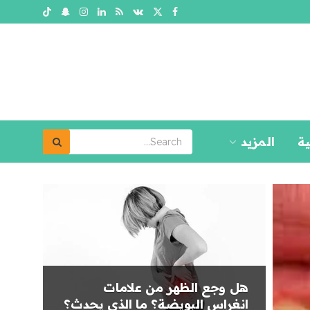
ية
المزيد
هل وجع الظهر من علامات
انغراس البويضة؟ ما الذي يحدث؟