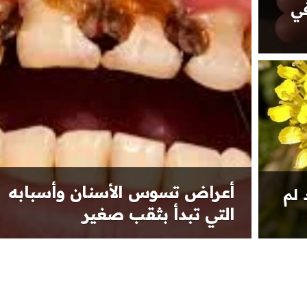
في
أعراض تسوس الأسنان وأسبابه
 لم
التي تبدأ بثقب صغير