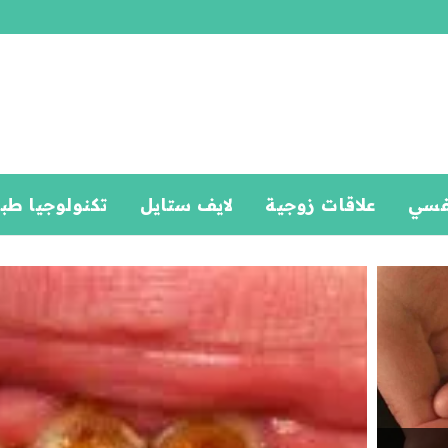
فسي
علاقات زوجية
لايف ستايل
تكنولوجيا طب