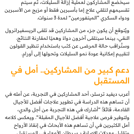
سيخضع المشاركون لعملية إزالة السليلات، ثم سيتم
تقسيمهم لتلقي علاج إما بأسبرين فقط أو مزيج من الأسبرين
ودواء السكري “الميتفورمين” لمدة 3 سنوات.
ويُتوقع أن يكون جزء من المشاركين قد تلقى الريسفيراترول
النقي، بينما سيتلقى آخرون دواءً وهميًا لمقارنة النتائج.
وستُراقب حالة المرضى عن كثب باستخدام تنظير القولون
لتقييم إمكانية عودة نمو السليلات وتحولها إلى أورام.
دعم كبير من المشاركين.. أمل في
المستقبل
أعرب ديفيد ترسلر، أحد المشاركين في التجربة، عن أمله في
أن تساهم هذه الدراسة في تطوير علاجات أفضل للأجيال
القادمة، قائلاً: “أشارك في هذه التجربة من أجل والدي،
ولتوفير فرص علاجية أفضل للأجيال المقبلة”. ويعكس كلامه
أمل الكثيرين في أن تساهم هذه الأبحاث في إنقاذ الأرواح
وتقليل معدلات الإصابة بـ سرطان الأمعاء في المستقبل.