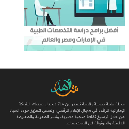
مجلة طبية صحية رقمية تصدر عن «71 ديجتال ميديا»، الشركة
الإماراتية الرائدة في مجال الإعلام الرقمي، وتسعى لتعزيز جودة الحياة
من خلال ترسيخ ثقافة صحية عصرية، ونشر المعرفة والمعلومة
الدقيقة والموثوقة في المجتمعات.