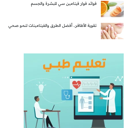
فوائد فوار فيتامين سي للبشرة والجسم
تقوية الأظافر.. أفضل الطرق والفيتامينات لنمو صحي