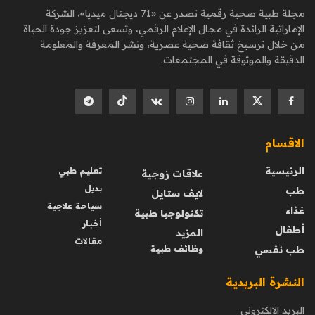
مجلة طبية صحية رقمية تصدر عن «71 ديجتال ميديا»، الشركة
الإماراتية الرائدة في مجال الإعلام الرقمي، وتسعى لتعزيز جودة الحياة
من خلال ترسيخ ثقافة صحية عصرية، ونشر المعرفة والمعلومة
الدقيقة والموثوقة في المجتمعات.
الاقسام
الرئيسية
تعليم طبي
علاقات زوجية
بديل
طب
لايف ستايل
سياحة علاجية
غذاء
تكنولوجيا طبية
أخبار
أطفال
المزيد
مقالات
طب نفسي
وظائف طبية
النشرة البريدية
البريد الالكتروني