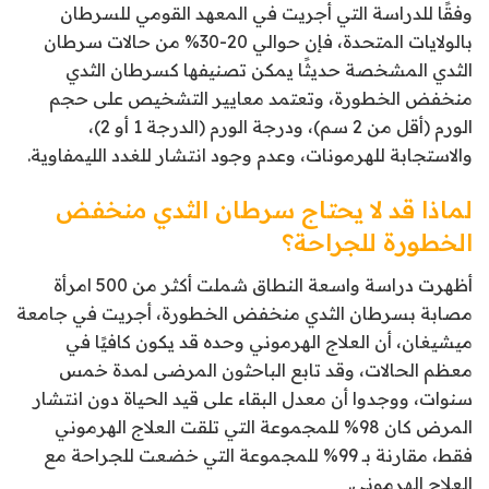
وفقًا للدراسة التي أجريت في المعهد القومي للسرطان
بالولايات المتحدة، فإن حوالي 20-30% من حالات سرطان
الثدي المشخصة حديثًا يمكن تصنيفها كسرطان الثدي
منخفض الخطورة، وتعتمد معايير التشخيص على حجم
الورم (أقل من 2 سم)، ودرجة الورم (الدرجة 1 أو 2)،
والاستجابة للهرمونات، وعدم وجود انتشار للغدد الليمفاوية.
لماذا قد لا يحتاج سرطان الثدي منخفض
الخطورة للجراحة؟
أظهرت دراسة واسعة النطاق شملت أكثر من 500 امرأة
مصابة بسرطان الثدي منخفض الخطورة، أجريت في جامعة
ميشيغان، أن العلاج الهرموني وحده قد يكون كافيًا في
معظم الحالات، وقد تابع الباحثون المرضى لمدة خمس
سنوات، ووجدوا أن معدل البقاء على قيد الحياة دون انتشار
المرض كان 98% للمجموعة التي تلقت العلاج الهرموني
فقط، مقارنة بـ 99% للمجموعة التي خضعت للجراحة مع
العلاج الهرموني.