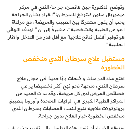
وتوضح الدكتورة جين هانسن، جراحة الثدي في مركز
ميموريال سلون كيترينغ للسرطان: “القرار بشأن الجراحة
يجب أن يكون مشتركًا بين الطبيب والمريضة، مع مراعاة
العوامل الطبية والشخصية”، مشيرةً إلى أن “الهدف النهائي
هو توفير أفضل نتائج علاجية مع أقل قدر من التدخل والآثار
الجانبية”.
مستقبل علاج سرطان الثدي منخفض
الخطورة
تفتح هذه الدراسات والأبحاث بابًا جديدًا في مجال علاج
سرطان الثدي، متجهة نحو نهج أكثر تخصيصًا يراعي
خصائص المرض لدى كل مريضة، وقد بدأت العديد من
المراكز الطبية الكبرى في الولايات المتحدة وأوروبا بتطبيق
بروتوكولات علاجية تتيح للنساء المصابات بسرطان الثدي
منخفض الخطورة خيار العلاج بدون جراحة.
ويتوقع الخبراء أن تؤدي هذه التطورات إلى تغيير جذري في