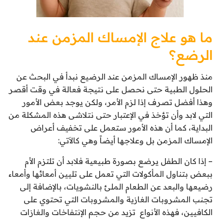
ما هو علاج الإمساك المزمن عند
الرضع؟
منذ ظهور الإمساك المزمن عند الرضيع نبدأ في البحث عن
الحلول الطبية حتى نحصل على نتيجة فعالة في وقت أقصر
وهذا أفضل تصرف إذا لزم الأمر، ولكن يوجد بعض الأمور
التي لابد وأن تؤخذ في الإعتبار حتى نتلاشى هذه المشكلة من
البداية، كما أن هذه الأمور ستعمل على تخفيف أعراض
الإمساك المزمن بل وعلاجها أيضاً وهي كالاَتي:
– إذا كان الطفل يرضع بصورة طبيعية فلابد أن تلتزم الأم
ببعض بتناول المأكولات التي تعمل على تليين أمعائها وأمعاء
رضيعها والبعد عن الطعام الملئ بالنشويات، بالإضافة إلى
تجنب المشروبات الغازية والمشروبات التي تحتوي على
الكافيين، فهذه الأنواع تزيد من حجم الإنتفاخات والغازات