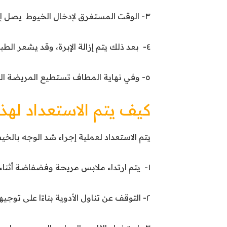
٣- الوقت المستغرق لإدخال الخيوط يصل إلى 45 دقيقة.
٤- بعد ذلك يتم إزالة الإبرة، وقد يشعر الطبيب ببعض الوخز.
٥- وفي نهاية المطاف تستطيع المريضة العودة إلى المنزل دون مواجهة أي مشاكل.
كيف يتم الاستعداد لهذه
يتم الاستعداد لعملية إجراء شد الوجه بالخ
١- يتم ارتداء ملابس مريحة وفضفاضة أثناء العملية.
٢- التوقف عن تناول الأدوية بناءًا على توجيهات الطبيب.