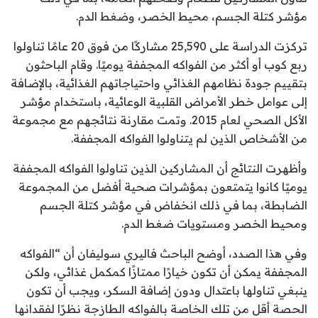
مؤشر كتلة الجسم، محيط الخصر، وضغط الدم.
تركزت الدراسة على 25,590 مشاركًا من فوق 20 عامًا تناولوا
ربع كوب أو أكثر من الفواكه المجففة يوميًا. وقام الباحثون
بتقييم جودة نظامهم الغذائي واحتياجاتهم الغذائية، بالإضافة
إلى عوامل خطر الأمراض القلبية الوعائية، باستخدام مؤشر
الأكل الصحي لعام 2015. وتمت مقارنة نتائجهم مع مجموعة
من الأشخاص الذين لم يتناولوا الفواكه المجففة.
وأظهرت النتائج أن المشاركين الذين تناولوا الفواكه المجففة
يوميًا كانوا يتمتعون بمؤشرات صحية أفضل من المجموعة
الضابطة، بما في ذلك انخفاض في مؤشر كتلة الجسم
ومحيط الخصر ومستويات ضغط الدم.
وفي هذا الصدد، أوضح الباحث فاليري سوليفان أن “الفواكه
المجففة يمكن أن تكون خيارًا ممتازًا كمكمل غذائي، ولكن
ينبغي تناولها باعتدال ودون إضافة السكر، ويجب أن تكون
الحصة أقل من تلك الخاصة بالفواكه الطازجة نظرًا لفقدانها