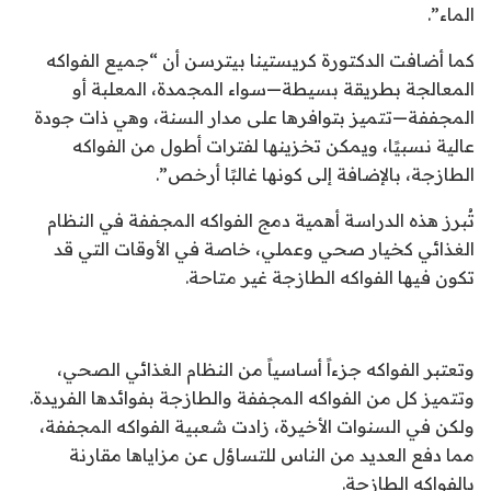
الماء”.
كما أضافت الدكتورة كريستينا بيترسن أن “جميع الفواكه
المعالجة بطريقة بسيطة—سواء المجمدة، المعلبة أو
المجففة—تتميز بتوافرها على مدار السنة، وهي ذات جودة
عالية نسبيًا، ويمكن تخزينها لفترات أطول من الفواكه
الطازجة، بالإضافة إلى كونها غالبًا أرخص”.
تُبرز هذه الدراسة أهمية دمج الفواكه المجففة في النظام
الغذائي كخيار صحي وعملي، خاصة في الأوقات التي قد
تكون فيها الفواكه الطازجة غير متاحة.
وتعتبر الفواكه جزءاً أساسياً من النظام الغذائي الصحي،
وتتميز كل من الفواكه المجففة والطازجة بفوائدها الفريدة.
ولكن في السنوات الأخيرة، زادت شعبية الفواكه المجففة،
مما دفع العديد من الناس للتساؤل عن مزاياها مقارنة
بالفواكه الطازجة.