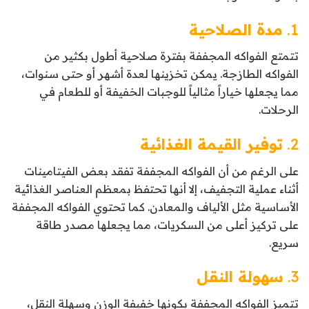
1.
مدة الصلاحية
تتمتع الفواكه المجففة بفترة صلاحية أطول بكثير من
الفواكه الطازجة. يمكن تخزينها لعدة أشهر أو حتى سنوات،
مما يجعلها خياراً مثالياً للوجبات الخفيفة أو للطعام في
الرحلات.
2.
توفير القيمة الغذائية
على الرغم من أن الفواكه المجففة تفقد بعض الفيتامينات
أثناء عملية التجفيف، إلا أنها تحتفظ بمعظم العناصر الغذائية
الأساسية مثل الألياف والمعادن. كما تحتوي الفواكه المجففة
على تركيز أعلى من السكريات، مما يجعلها مصدر طاقة
سريع.
3.
سهولة النقل
تتميز الفواكه المجففة بكونها خفيفة الوزن وسهلة النقل،