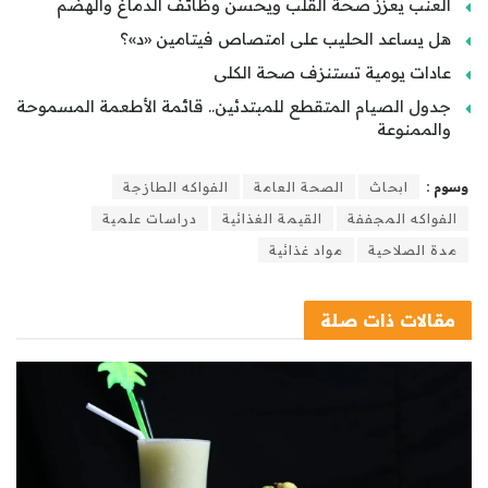
العنب يعزز صحة القلب ويحسن وظائف الدماغ والهضم
هل يساعد الحليب على امتصاص فيتامين «د»؟
عادات يومية تستنزف صحة الكلى
جدول الصيام المتقطع للمبتدئين.. قائمة الأطعمة المسموحة
والممنوعة
وسوم :
ابحاث
الصحة العامة
الفواكه الطازجة
الفواكه المجففة
القيمة الغذائية
دراسات علمية
مدة الصلاحية
مواد غذائية
مقالات
ذات صلة