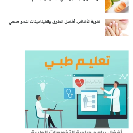
تقوية الأظافر.. أفضل الطرق والفيتامينات لنمو صحي