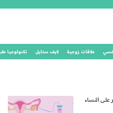
فسي
علاقات زوجية
لايف ستايل
تكنولوجيا طب
على النساء