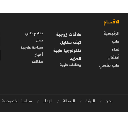
الاقسام
ا
الرئيسية
ا
تعليم طبي
علاقات زوجية
بديل
طب
لايف ستايل
سياحة علاجية
غذاء
تكنولوجيا طبية
أخبار
أطفال
المزيد
مقالات
طب نفسي
وظائف طبية
نحن
الرؤية
الرسالة
الهدف
سياسة الخصوصية