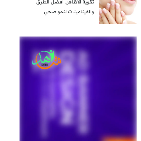
تقوية الأظافر.. أفضل الطرق
والفيتامينات لنمو صحي