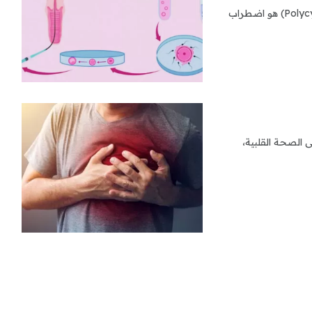
نرمين حسين تكيس المبايض (Polycystic Ovary Syndrome - PCOS) هو اضطراب
 جديدة عن تأثيرات طويلة الأمد لفيروس كوفيد-19 على الصحة القلبية،