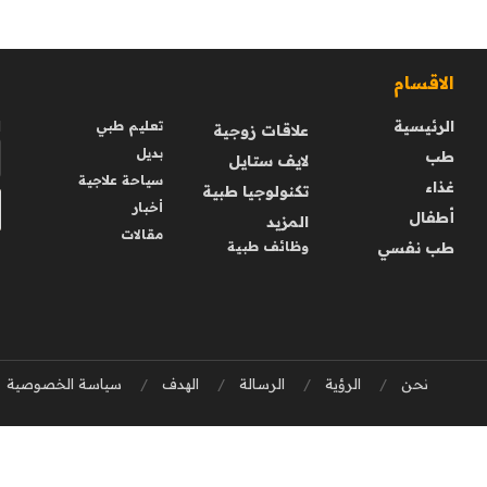
الاقسام
ا
الرئيسية
ا
تعليم طبي
علاقات زوجية
بديل
طب
لايف ستايل
سياحة علاجية
غذاء
تكنولوجيا طبية
أخبار
أطفال
المزيد
مقالات
طب نفسي
وظائف طبية
نحن
الرؤية
الرسالة
الهدف
سياسة الخصوصية