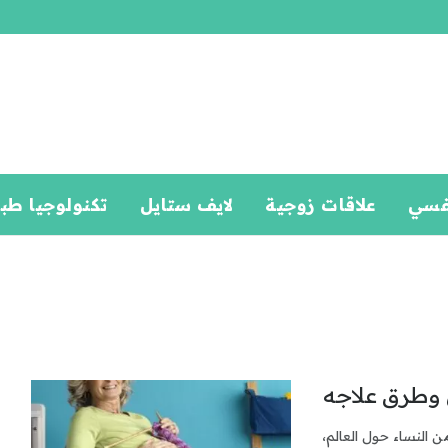
فسي
علاقات زوجية
لايف ستايل
تكنولوجيا طب
 وطرق علاجه
النساء حول العالم،