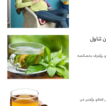
 تناول
لم، ويُعرف بخصائصه
لعالم، ويُعتبر من