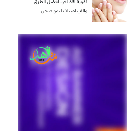
تقوية الأظافر.. أفضل الطرق
والفيتامينات لنمو صحي