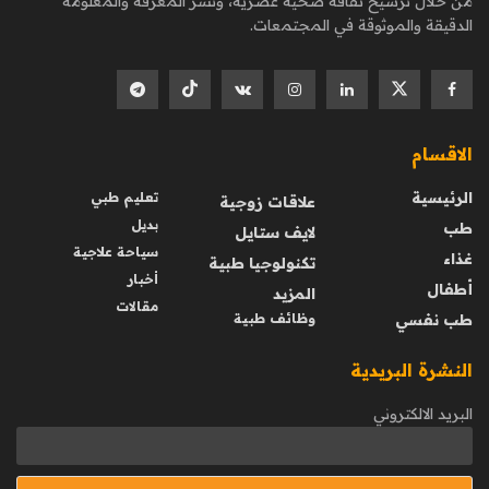
من خلال ترسيخ ثقافة صحية عصرية، ونشر المعرفة والمعلومة
الدقيقة والموثوقة في المجتمعات.
الاقسام
الرئيسية
تعليم طبي
علاقات زوجية
بديل
طب
لايف ستايل
سياحة علاجية
غذاء
تكنولوجيا طبية
أخبار
أطفال
المزيد
مقالات
طب نفسي
وظائف طبية
النشرة البريدية
البريد الالكتروني