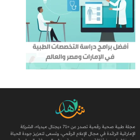
مجلة طبية صحية رقمية تصدر عن «71 ديجتال ميديا»، الشركة
الإماراتية الرائدة في مجال الإعلام الرقمي، وتسعى لتعزيز جودة الحياة