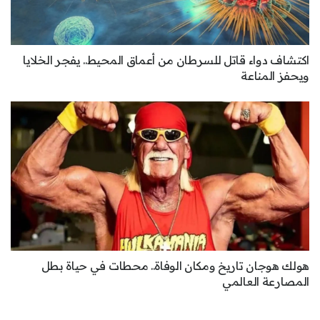
اكتشاف دواء قاتل للسرطان من أعماق المحيط.. يفجر الخلايا
ويحفز المناعة
هولك هوجان تاريخ ومكان الوفاة.. محطات في حياة بطل
المصارعة العالمي