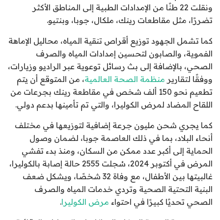
ونقلت 22 طنًا من الإمدادات الطبية إلى المناطق الأكثر
تضررًا، مثل مقاطعات رينك، ملكال، جوبا، وبنتيو.
كما تشمل الجهود توزيع أقراص تنقية المياه، محاليل الإماهة
الفموية، والصابون لتحسين إمدادات المياه والصرف
الصحي، بالإضافة إلى بث رسائل توعوية عبر الراديو وزيارات،
ووفقًا لتقارير
منظمة الصحة العالمية
، من المتوقع أن يتم
تطعيم نحو 150 ألف شخص في مقاطعة رينك بجرعات من
اللقاح المضاد لمرض الكوليرا، والتي تم تأمينها بدعم دولي.
كما يجري شحن مليون جرعة إضافية لتوزيعها في مختلف
أنحاء البلاد، بما في ذلك العاصمة جوبا، لضمان وصول
الحماية إلى أكبر عدد ممكن من السكان، ومنذ بدء تفشي
المرض في أكتوبر 2024، سُجلت 2555 حالة إصابة بالكوليرا،
غالبيتها بين الأطفال، مع وفاة 32 شخصًا، ويشكل ضعف
البنية التحتية الصحية وتردي خدمات المياه والصرف
الصحي تحديًا كبيرًا في احتواء
مرض الكوليرا
.