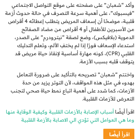
وأكد “شعبان” على صفحته على موقع التواصل الاجتماعي
“فيسبوك”، على أهمية سرعة التصرف في حالة حدوث أزمة
قلبية، موضحًا أن إسعاف المريض يتطلب إعطائه 4 أقراص
من الأسبرين للأطفال أو 4 أقراص من مضاد الصفائح
الدموية (بلافيكس)، وضع لصقة “نيترودرم” على الصدر،
استدعاء الإسعاف فورًا إذا لم يختفِ الألم، وتعلم التدليك
القلبي (CPR)، كونه مهارة أساسية لإنقاذ حياة مريض قد
يتوقف قلبه بسبب الأزمة.
واختتم “شعبان” تصريحه بالتأكيد على ضرورة التعامل
بهدوء في مثل هذه المواقف، لأن التوتر يزيد من حدة
الأزمات، كما شدد على أهمية اتباع نمط حياة صحي لتجنب
التعرض للأزمات القلبية.
اقرأ أيضًا
أسباب الإصابة بالأزمات القلبية وكيفية الوقاية منها
وما هي العوامل التي تؤدي الي الاصابة بالأزمة القلبية
اقرأ
أيضًا