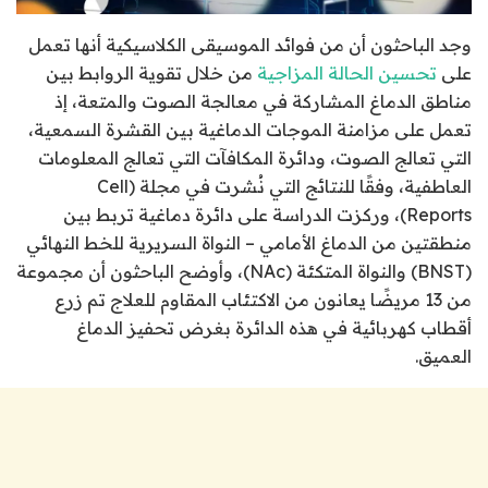
وجد الباحثون أن من فوائد الموسيقى الكلاسيكية أنها تعمل
على
تحسين الحالة المزاجية
من خلال تقوية الروابط بين
مناطق الدماغ المشاركة في معالجة الصوت والمتعة، إذ
تعمل على مزامنة الموجات الدماغية بين القشرة السمعية،
التي تعالج الصوت، ودائرة المكافآت التي تعالج المعلومات
العاطفية، وفقًا للنتائج التي نُشرت في مجلة (Cell
Reports)، وركزت الدراسة على دائرة دماغية تربط بين
منطقتين من الدماغ الأمامي – النواة السريرية للخط النهائي
(BNST) والنواة المتكئة (NAc)، وأوضح الباحثون أن مجموعة
من 13 مريضًا يعانون من الاكتئاب المقاوم للعلاج تم زرع
أقطاب كهربائية في هذه الدائرة بغرض تحفيز الدماغ
العميق.