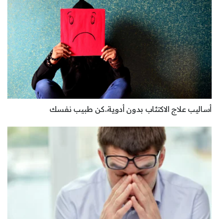
أساليب علاج الاكتئاب بدون أدوية..كن طبيب نفسك