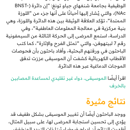
الوظيفية بجامعة شنغهاي جياو تونغ: “إن دائرة (BNST-
NAc)، والتي يُشار إليها أحيانًا على أنها جزء من “اللوزة
الممتدة”، تؤكد العلاقة الوثيقة بين هذه الدائرة واللوزة، وهي
بنية مركزية في معالجة المعلومات العاطفية”، وفي
الدراسة، استمع المرضى إلى الحركة الثالثة من السيمفونية
رقم 7 لبيتهوفن، والتي “تمثل الفرح والإثارة”، كما كتب
الباحثون في ورقتهم البحثية، وأفاد باحثون بأن فحوصات
الأقطاب الكهربائية كشفت أن الموسيقى عززت تدفق
الموجات الدماغية عبر هذه الدائرة.
اقرأ أيضًا
الموسيقى.. دواء غير تقليدي لمساعدة المصابين
بالخرف
نتائج مثيرة
ووجد الباحثون أيضًا أن تغيير الموسيقى بشكل طفيف قد
يؤدي إلى تحسين استجابة المرضى لها، على سبيل المثال،
أظهرت النتائج أن إدراج ضوضاء ثيتا ذات التردد المنخفض