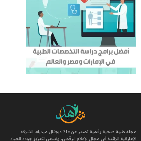
مجلة طبية صحية رقمية تصدر عن «71 ديجتال ميديا»، الشركة
الإماراتية الرائدة في مجال الإعلام الرقمي، وتسعى لتعزيز جودة الحياة