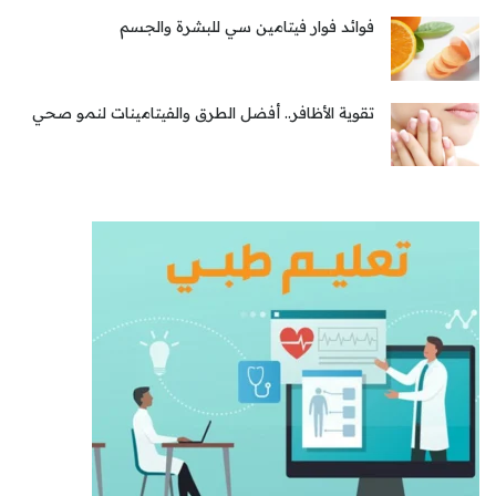
فوائد فوار فيتامين سي للبشرة والجسم
تقوية الأظافر.. أفضل الطرق والفيتامينات لنمو صحي