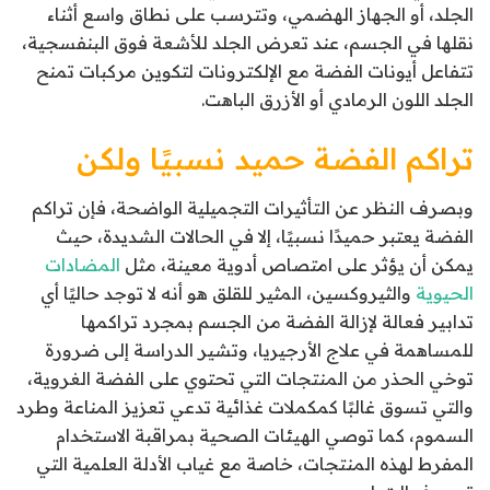
الجلد، أو الجهاز الهضمي، وتترسب على نطاق واسع أثناء
نقلها في الجسم، عند تعرض الجلد للأشعة فوق البنفسجية،
تتفاعل أيونات الفضة مع الإلكترونات لتكوين مركبات تمنح
الجلد اللون الرمادي أو الأزرق الباهت.
تراكم الفضة حميد نسبيًا ولكن
وبصرف النظر عن التأثيرات التجميلية الواضحة، فإن تراكم
الفضة يعتبر حميدًا نسبيًا، إلا في الحالات الشديدة، حيث
يمكن أن يؤثر على امتصاص أدوية معينة، مثل
المضادات
الحيوية
والثيروكسين، المثير للقلق هو أنه لا توجد حاليًا أي
تدابير فعالة لإزالة الفضة من الجسم بمجرد تراكمها
للمساهمة في علاج الأرجيريا، وتشير الدراسة إلى ضرورة
توخي الحذر من المنتجات التي تحتوي على الفضة الغروية،
والتي تسوق غالبًا كمكملات غذائية تدعي تعزيز المناعة وطرد
السموم، كما توصي الهيئات الصحية بمراقبة الاستخدام
المفرط لهذه المنتجات، خاصة مع غياب الأدلة العلمية التي