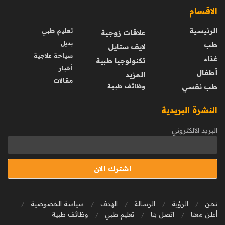
الاقسام
الرئيسية
تعليم طبي
علاقات زوجية
بديل
طب
لايف ستايل
سياحة علاجية
غذاء
تكنولوجيا طبية
أخبار
أطفال
المزيد
مقالات
طب نفسي
وظائف طبية
النشرة البريدية
البريد الالكتروني
نحن
الرؤية
الرسالة
الهدف
سياسة الخصوصية
أعلن معنا
اتصل بنا
تعليم طبي
وظائف طبية