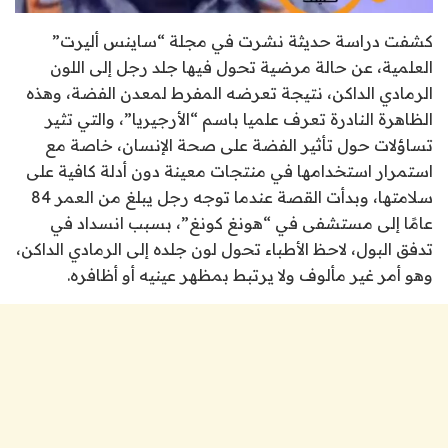
كشفت دراسة حديثة نشرت في مجلة “ساينس أليرت”
العلمية، عن حالة مرضية تحول فيها جلد رجل إلى اللون
الرمادي الداكن، نتيجة تعرضه المفرط لمعدن الفضة، وهذه
الظاهرة النادرة تعرف علميا باسم “الأرجيريا”، والتي تثير
تساؤلات حول تأثير الفضة على صحة الإنسان، خاصة مع
استمرار استخدامها في منتجات معينة دون أدلة كافية على
سلامتها، وبدأت القصة عندما توجه رجل يبلغ من العمر 84
عامًا إلى مستشفى في “هونغ كونغ”، بسبب انسداد في
تدفق البول، لاحظ الأطباء تحول لون جلده إلى الرمادي الداكن،
وهو أمر غير مألوف ولا يرتبط بمظهر عينيه أو أظافره.