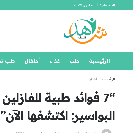
الجمعة, 7 أغسطس, 2026
الرئيسية
طب
غذاء
أطفال
طب ن
الرئيسية
أخبار
“7 فوائد طبية للفازلي
البواسير: اكتشفها الآن”