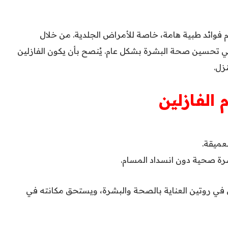
دم فوائد طبية هامة، خاصة للأمراض الجلدية. من خلال
تحسين صحة البشرة بشكل عام. يُنصح بأن يكون الفازلين
زل.
الفازلين
عميقة.
رة صحية دون انسداد المسام.
ي روتين العناية بالصحة والبشرة، ويستحق مكانته في