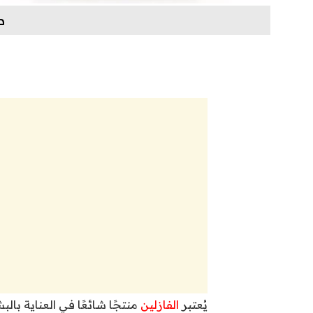
ط
يُعتبر
الفازلين
منتجًا شائعًا في العناية با