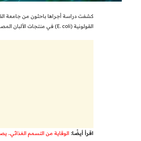
كشفت دراسة أجراها باحثون من جامعة القاه
القولونية (E. coli) في منتجات الألبان المصرية، مما يثير مخاوف صحية كبيرة.
اقرأ أيضًا:
الوقاية من التسمم الغذائي.. يصيب 48 مليون شخص سنويًا.. نصائح مهمة لحما