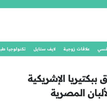
فسي
علاقات زوجية
لايف ستايل
تكنولوجيا طب
 ببكتيريا الإشريكية
ألبان المصرية