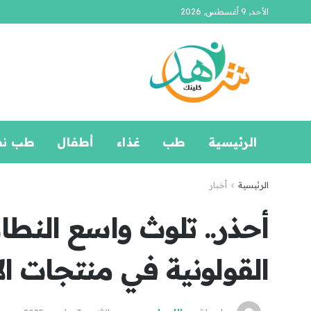
الأحد, 9 أغسطس, 2026
الرئيسية
طب
غذاء
أطفال
طب ن
الرئيسية
أخبار
أحذر.. تلوث واسع النطاق
القولونية في منتجات ال