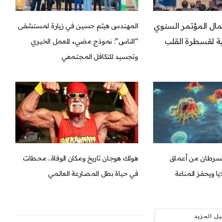
ال المؤتمر السنوي
المهندس هيثم حسين في زيارة لمستشفى
ة لقسطرة القلب
“الناس”: نموذج مضيء للعمل الخيري
وتجسيد للتكافل المجتمعي
للسرطان من أعماق
هولك هوجان تاريخ ومكان الوفاة.. محطات
يا ويحفز المناعة
في حياة بطل المصارعة العالمي
ل المزيد